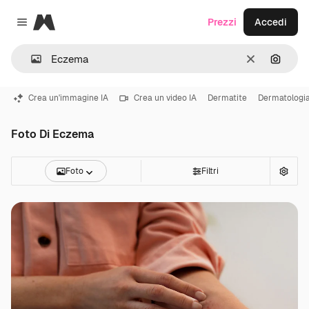
Magnific
Prezzi
Accedi
Close menu
Cancella
Cerca 
Crea un'immagine IA
Crea un video IA
Dermatite
Dermatologi
Foto Di Eczema
Foto
Filtri