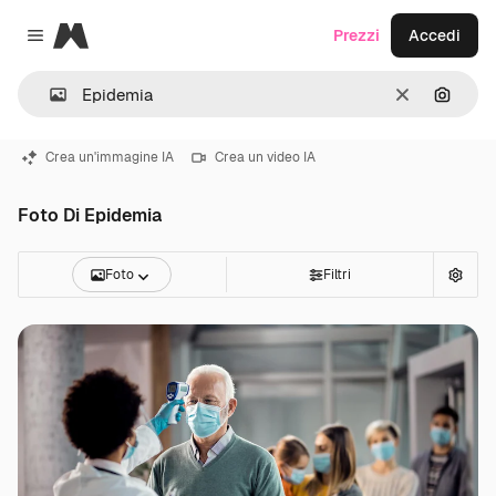
Magnific
Prezzi
Accedi
Close menu
Cancella
Cerca 
Crea un'immagine IA
Crea un video IA
Foto Di Epidemia
Foto
Filtri