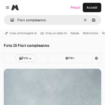
Magnific
Prezzi
Accedi
Close menu
Cancella
Cerca 
Crea un'immagine IA
Crea un video IA
Natale
Matrimonio
R
Foto Di Fiori compleanno
Foto
Filtri