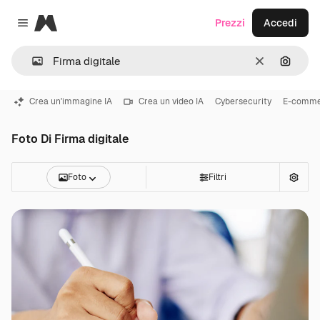
Magnific
Prezzi
Accedi
Close menu
Cancella
Cerca 
Crea un'immagine IA
Crea un video IA
Cybersecurity
E-comme
Foto Di Firma digitale
Foto
Filtri