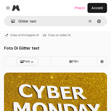
Magnific
Prezzi
Accedi
Close menu
Cancella
Cerca 
Crea un'immagine IA
Crea un video IA
Foto Di Glitter text
Foto
Filtri