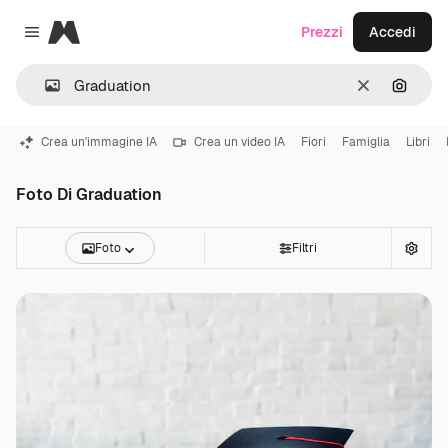
Magnific
Prezzi
Accedi
Close menu
Cancella
Cerca 
Crea un'immagine IA
Crea un video IA
Fiori
Famiglia
Libri
Foto Di Graduation
Foto
Filtri