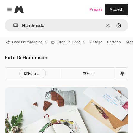
Magnific
Prezzi
Accedi
Close menu
Cancella
Cerca 
Crea un'immagine IA
Crea un video IA
Vintage
Sartoria
Arge
Foto Di Handmade
Foto
Filtri