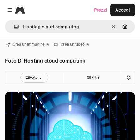
Magnific
Prezzi
Accedi
Close menu
Cancella
Cerca 
Crea un'immagine IA
Crea un video IA
Foto Di Hosting cloud computing
Foto
Filtri