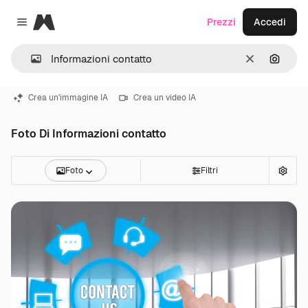
Magnific
Prezzi
Accedi
Close menu
Cancella
Cerca 
Crea un'immagine IA
Crea un video IA
Foto Di Informazioni contatto
Foto
Filtri