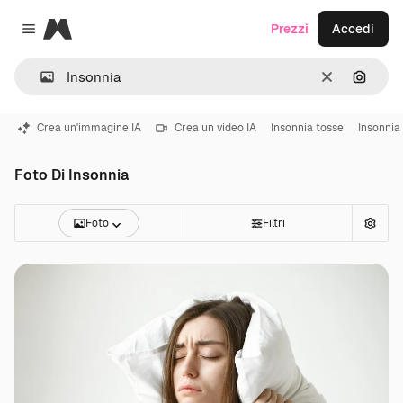
Magnific
Prezzi
Accedi
Close menu
Cancella
Cerca 
Crea un'immagine IA
Crea un video IA
Insonnia tosse
Insonnia
Foto Di Insonnia
Foto
Filtri