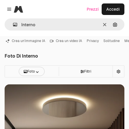
Magnific
Prezzi
Accedi
Close menu
Cancella
Cerca 
Crea un'immagine IA
Crea un video IA
Privacy
Solitudine
Me
Foto Di Interno
Foto
Filtri