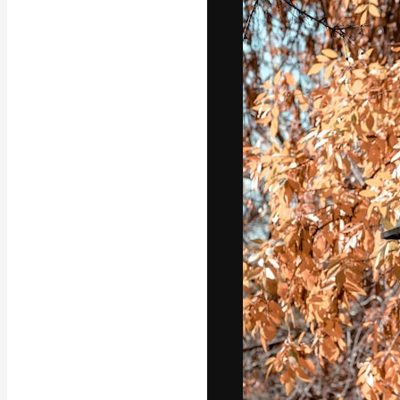
La piattaforma c
migliori lavori. 
creativi, impres
Italiano
Copyright © 2010