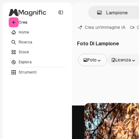
Crea
Crea un'immagine IA
C
Home
Ricerca
Foto Di Lampione
Stock
Foto
Licenza
Esplora
Tutte le immagini
Strumenti
Vettori
Illustrazioni
Foto
PSD
Modelli
Mockup
Video
Clip video
Motion graphic
Modelli di video
Icone
Modelli 3D
Font