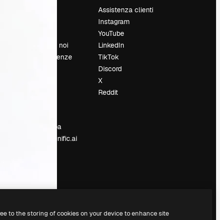
Prezzi
Assistenza clienti
Chi siamo
Instagram
Recensioni
YouTube
Lavora con noi
LinkedIn
Cerca tendenze
TikTok
Blog
Discord
Eventi
X
Slidesgo
Reddit
e
Vendi i tuoi
contenuti
Sala stampa
Cerchi magnific.ai
ree to the storing of cookies on your device to enhance site