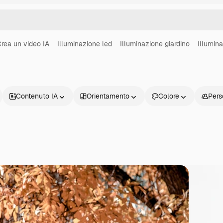
rea un video IA
Illuminazione led
Illuminazione giardino
Illumin
Contenuto IA
Orientamento
Colore
Pers
Prodotti
Inizia