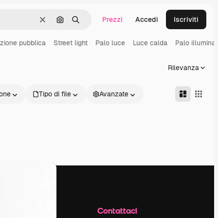
Prezzi
Accedi
Iscriviti
Cancella
Cerca per immagine
Ricerca
azione pubblica
Street light
Palo luce
Luce calda
Palo illumina
Rilevanza
one
Tipo di file
Avanzate
Azienda
Contattaci