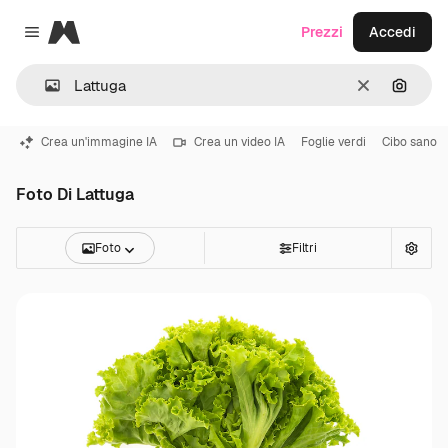
Magnific
Prezzi
Accedi
Close menu
Cancella
Cerca 
Crea un'immagine IA
Crea un video IA
Foglie verdi
Cibo sano
Foto Di Lattuga
Foto
Filtri