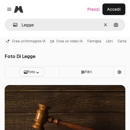
Magnific
Prezzi
Accedi
Close menu
Cancella
Cerca 
Crea un'immagine IA
Crea un video IA
Famiglia
Libri
Carta
Foto Di Legge
Foto
Filtri