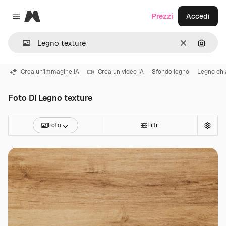
Magnific
Prezzi
Accedi
Close menu
Cancella
Cerca 
Crea un'immagine IA
Crea un video IA
Sfondo legno
Legno chi
Foto Di Legno texture
Foto
Filtri