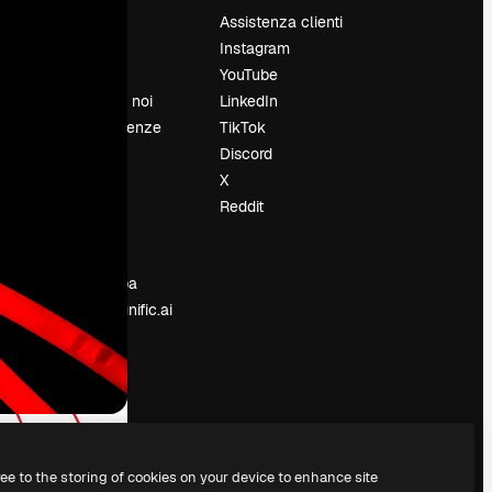
Prezzi
Assistenza clienti
Chi siamo
Instagram
Recensioni
YouTube
Lavora con noi
LinkedIn
Cerca tendenze
TikTok
Blog
Discord
Eventi
X
Slidesgo
Reddit
e
Vendi i tuoi
contenuti
Sala stampa
Cerchi magnific.ai
ree to the storing of cookies on your device to enhance site