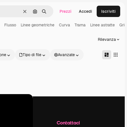
Prezzi
Accedi
Iscriviti
Cancella
Cerca per immagine
Ricerca
Flusso
Linee geometriche
Curva
Trama
Linee astratte
Grig
Rilevanza
one
Tipo di file
Avanzate
Azienda
Contattaci