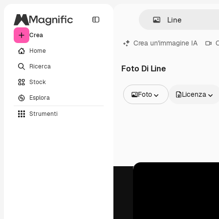
Crea
Crea un'immagine IA
C
Home
Ricerca
Foto Di Line
Stock
Foto
Licenza
Esplora
Tutte le immagini
Strumenti
Vettori
Illustrazioni
Foto
PSD
Modelli
Mockup
Video
Clip video
Motion graphic
Modelli di video
Icone
Modelli 3D
Font