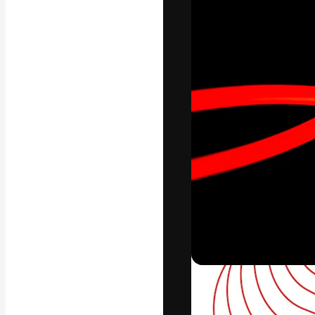
La piattaforma c
migliori lavori. 
creativi, impres
Italiano
Copyright © 2010