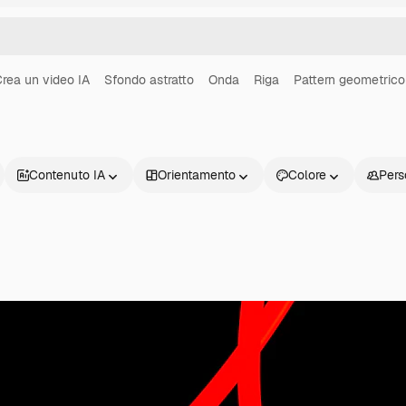
rea un video IA
Sfondo astratto
Onda
Riga
Pattern geometrico
Contenuto IA
Orientamento
Colore
Pers
Prodotti
Inizia