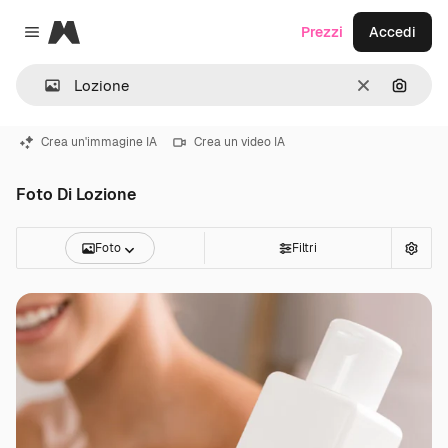
Magnific
Prezzi
Accedi
Close menu
Cancella
Cerca 
Crea un'immagine IA
Crea un video IA
Foto Di Lozione
Foto
Filtri