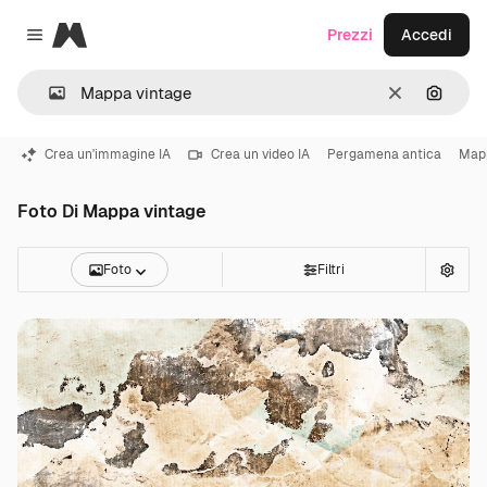
Magnific
Prezzi
Accedi
Close menu
Cancella
Cerca 
Crea un'immagine IA
Crea un video IA
Pergamena antica
Map
Foto Di Mappa vintage
Foto
Filtri