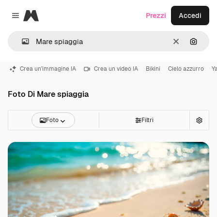
Magnific
Prezzi
Accedi
Close menu
Cancella
Cerca 
Crea un'immagine IA
Crea un video IA
Bikini
Cielo azzurro
Y
Foto Di Mare spiaggia
Foto
Filtri