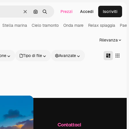
Prezzi
Accedi
Iscriviti
Cancella
Cerca per immagine
Ricerca
Stella marina
Cielo tramonto
Onda mare
Relax spiaggia
Paes
Rilevanza
one
Tipo di file
Avanzate
Azienda
Contattaci