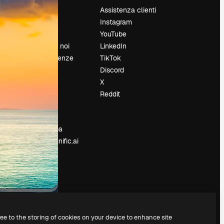
Prezzi
Assistenza clienti
Chi siamo
Instagram
Recensioni
YouTube
Lavora con noi
LinkedIn
Cerca tendenze
TikTok
Blog
Discord
Eventi
X
Slidesgo
Reddit
e
Vendi i tuoi
contenuti
Sala stampa
Cerchi magnific.ai
ree to the storing of cookies on your device to enhance site