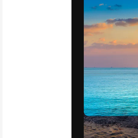
La piattaforma c
migliori lavori. 
creativi, impres
Italiano
Copyright © 2010