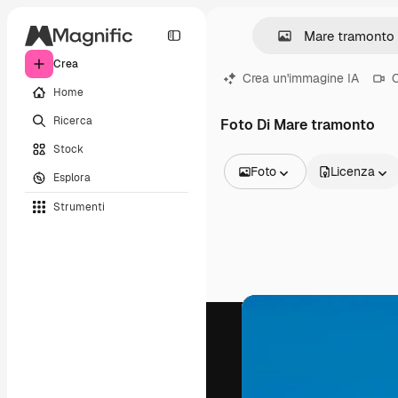
Crea
Crea un'immagine IA
C
Home
Ricerca
Foto Di Mare tramonto
Stock
Foto
Licenza
Esplora
Tutte le immagini
Strumenti
Vettori
Illustrazioni
Foto
PSD
Modelli
Mockup
Video
Clip video
Motion graphic
Modelli di video
Icone
Modelli 3D
Font