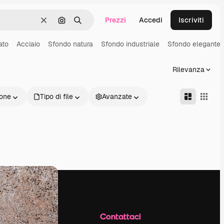
Prezzi
Accedi
Iscriviti
Cancella
Cerca per immagine
Ricerca
ato
Acciaio
Sfondo natura
Sfondo industriale
Sfondo elegante
Rilevanza
one
Tipo di file
Avanzate
Azienda
Contattaci