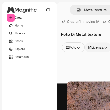
Crea
Crea un'immagine IA
C
Home
Ricerca
Foto Di Metal texture
Stock
Foto
Licenza
Esplora
Tutte le immagini
Strumenti
Vettori
Illustrazioni
Foto
PSD
Modelli
Mockup
Video
Clip video
Motion graphic
Modelli di video
Icone
Modelli 3D
Font