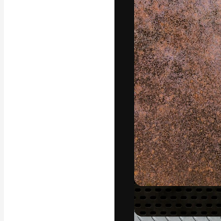
La piattaforma c
migliori lavori. 
creativi, impres
Italiano
Copyright © 2010