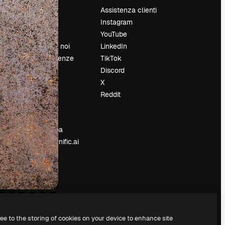
Prezzi
Assistenza clienti
Chi siamo
Instagram
Recensioni
YouTube
Lavora con noi
LinkedIn
Cerca tendenze
TikTok
Blog
Discord
Eventi
X
Slidesgo
Reddit
e
Vendi i tuoi
contenuti
Sala stampa
Cerchi magnific.ai
ree to the storing of cookies on your device to enhance site