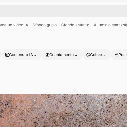
rea un video IA
Sfondo grigio
Sfondo astratto
Alluminio spazzol
Contenuto IA
Orientamento
Colore
Pers
Prodotti
Inizia