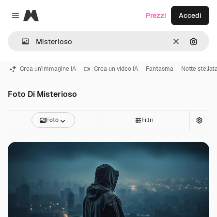
Magnific
Prezzi
Accedi
Close menu
Cancella
Cerca 
Crea un'immagine IA
Crea un video IA
Fantasma
Notte stellat
Foto Di Misterioso
Foto
Filtri