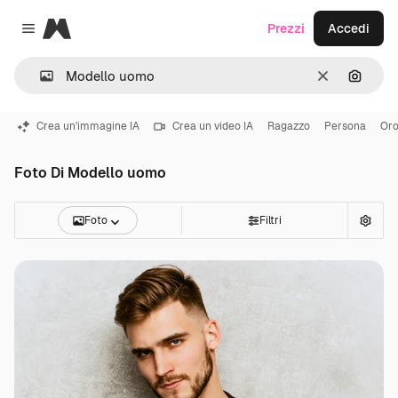
Magnific
Prezzi
Accedi
Close menu
Cancella
Cerca 
Crea un'immagine IA
Crea un video IA
Ragazzo
Persona
Oro
Foto Di Modello uomo
Foto
Filtri