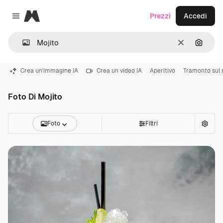
Magnific
Prezzi
Accedi
Close menu
Cancella
Cerca 
Crea un'immagine IA
Crea un video IA
Aperitivo
Tramonto sul
Foto Di Mojito
Foto
Filtri