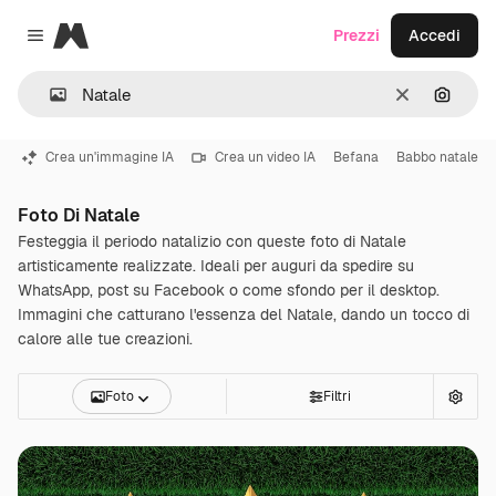
Magnific
Prezzi
Accedi
Close menu
Cancella
Cerca 
Crea un'immagine IA
Crea un video IA
Befana
Babbo natale
Foto Di Natale
Festeggia il periodo natalizio con queste foto di Natale
artisticamente realizzate. Ideali per auguri da spedire su
WhatsApp, post su Facebook o come sfondo per il desktop.
Immagini che catturano l'essenza del Natale, dando un tocco di
calore alle tue creazioni.
Foto
Filtri