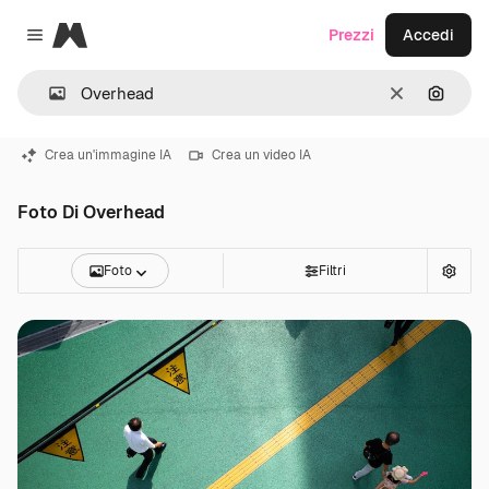
Magnific
Prezzi
Accedi
Close menu
Cancella
Cerca 
Crea un'immagine IA
Crea un video IA
Foto Di Overhead
Foto
Filtri