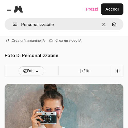
Magnific
Prezzi
Accedi
Close menu
Cancella
Cerca 
Crea un'immagine IA
Crea un video IA
Foto Di Personalizzabile
Foto
Filtri