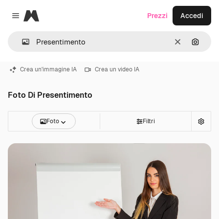
Magnific
Prezzi
Accedi
Close menu
Cancella
Cerca 
Crea un'immagine IA
Crea un video IA
Foto Di Presentimento
Foto
Filtri