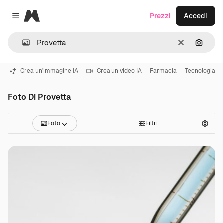
Magnific
Prezzi
Accedi
Close menu
Cancella
Cerca 
Crea un'immagine IA
Crea un video IA
Farmacia
Tecnologia
Foto Di Provetta
Foto
Filtri