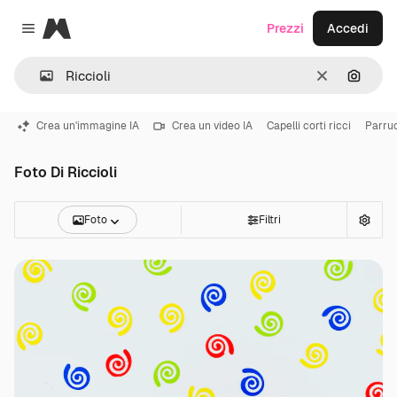
Magnific
Prezzi
Accedi
Close menu
Cancella
Cerca 
Crea un'immagine IA
Crea un video IA
Capelli corti ricci
Parru
Foto Di Riccioli
Foto
Filtri