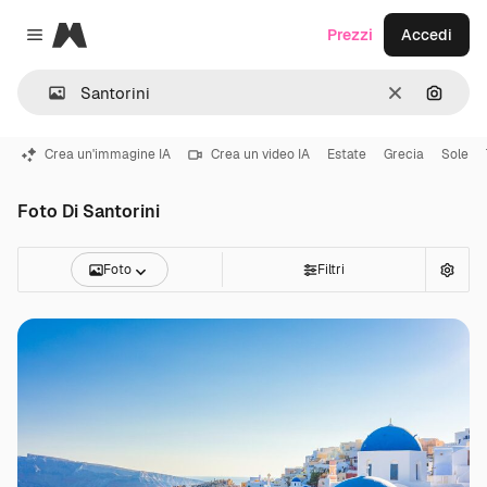
Magnific
Prezzi
Accedi
Close menu
Cancella
Cerca 
Crea un'immagine IA
Crea un video IA
Estate
Grecia
Sole
Foto Di Santorini
Foto
Filtri