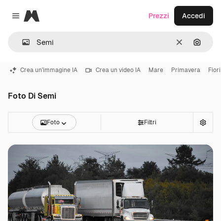
Magnific
Prezzi
Accedi
Close menu
Cancella
Cerca 
Crea un'immagine IA
Crea un video IA
Mare
Primavera
Fiori
Foto Di Semi
Foto
Filtri