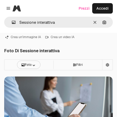
Magnific
Prezzi
Accedi
Close menu
Cancella
Cerca 
Crea un'immagine IA
Crea un video IA
Foto Di Sessione interattiva
Foto
Filtri