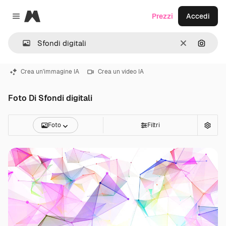
Magnific
Prezzi
Accedi
Close menu
Cancella
Cerca 
Crea un'immagine IA
Crea un video IA
Foto Di Sfondi digitali
Foto
Filtri