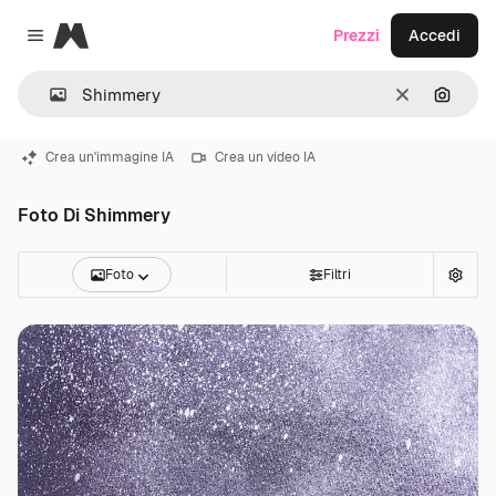
Magnific
Prezzi
Accedi
Close menu
Cancella
Cerca 
Crea un'immagine IA
Crea un video IA
Foto Di Shimmery
Foto
Filtri