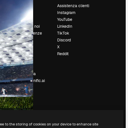
Prezzi
Assistenza clienti
Chi siamo
Instagram
Recensioni
YouTube
Lavora con noi
LinkedIn
Cerca tendenze
TikTok
Blog
Discord
Eventi
X
Slidesgo
Reddit
e
Vendi i tuoi
contenuti
Sala stampa
Cerchi magnific.ai
ree to the storing of cookies on your device to enhance site