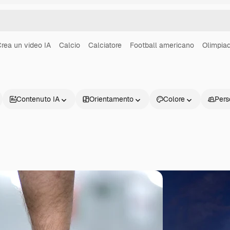
rea un video IA
Calcio
Calciatore
Football americano
Olimpiad
Contenuto IA
Orientamento
Colore
Pers
Prodotti
Inizia