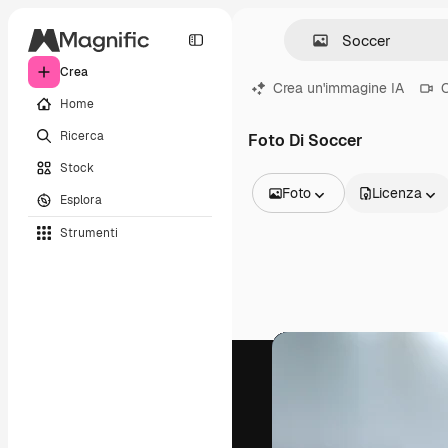
Crea
Crea un'immagine IA
C
Home
Ricerca
Foto Di Soccer
Stock
Foto
Licenza
Esplora
Tutte le immagini
Strumenti
Vettori
Illustrazioni
Foto
PSD
Modelli
Mockup
Video
Clip video
Motion graphic
Modelli di video
Icone
Modelli 3D
Font