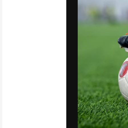
La piattaforma c
migliori lavori. 
creativi, impres
Italiano
Copyright © 2010