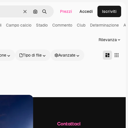
Prezzi
Accedi
Iscriviti
Cancella
Cerca per immagine
Ricerca
i
Campo calcio
Stadio
Commento
Club
Determinazione
Al
Rilevanza
one
Tipo di file
Avanzate
Azienda
Contattaci