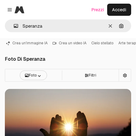
Magnific
Prezzi
Accedi
Close menu
Cancella
Cerca 
Crea un'immagine IA
Crea un video IA
Cielo stellato
Arte terap
Foto Di Speranza
Foto
Filtri