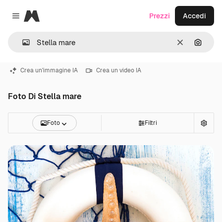
Magnific
Prezzi
Accedi
Close menu
Cancella
Cerca 
Crea un'immagine IA
Crea un video IA
Foto Di Stella mare
Foto
Filtri