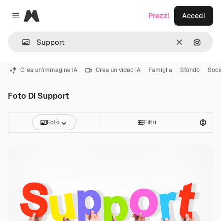
Magnific
Prezzi
Accedi
Close menu
Cancella
Cerca 
Crea un'immagine IA
Crea un video IA
Famiglia
Sfondo
Soci
Foto Di Support
Foto
Filtri