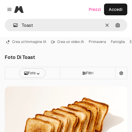
Magnific
Prezzi
Accedi
Close menu
Cancella
Cerca 
Crea un'immagine IA
Crea un video IA
Primavera
Famiglia
E
Foto Di Toast
Foto
Filtri