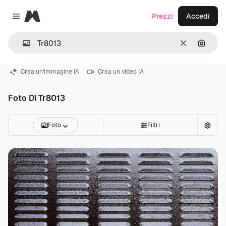
Magnific
Prezzi
Accedi
Close menu
Cancella
Cerca 
Crea un'immagine IA
Crea un video IA
Foto Di Tr8013
Foto
Filtri