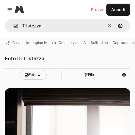
Magnific
Prezzi
Accedi
Close menu
Cancella
Cerca 
Crea un'immagine IA
Crea un video IA
Solitudine
Depressione
Foto Di Tristezza
Foto
Filtri