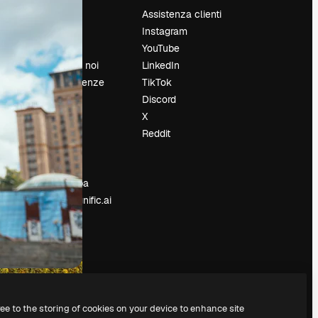
Prezzi
Assistenza clienti
Chi siamo
Instagram
Recensioni
YouTube
Lavora con noi
LinkedIn
Cerca tendenze
TikTok
Blog
Discord
Eventi
X
Slidesgo
Reddit
e
Vendi i tuoi
contenuti
Sala stampa
Cerchi magnific.ai
ree to the storing of cookies on your device to enhance site