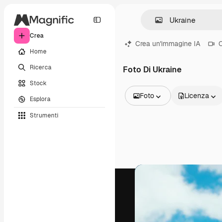
Crea
Crea un'immagine IA
C
Home
Ricerca
Foto Di Ukraine
Stock
Foto
Licenza
Esplora
Tutte le immagini
Strumenti
Vettori
Illustrazioni
Foto
PSD
Modelli
Mockup
Video
Clip video
Motion graphic
Modelli di video
Icone
Modelli 3D
Font