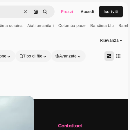
Prezzi
Accedi
Iscriviti
Cancella
Cerca per immagine
Ricerca
iera ucraina
Aiuti umanitari
Colomba pace
Bandiera blu
Bambin
Rilevanza
one
Tipo di file
Avanzate
Azienda
Contattaci