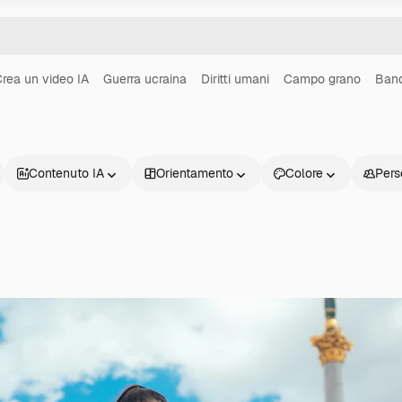
rea un video IA
Guerra ucraina
Diritti umani
Campo grano
Band
Contenuto IA
Orientamento
Colore
Pers
Prodotti
Inizia