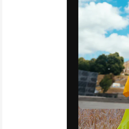
La piattaforma c
migliori lavori. 
creativi, impres
Italiano
Copyright © 2010