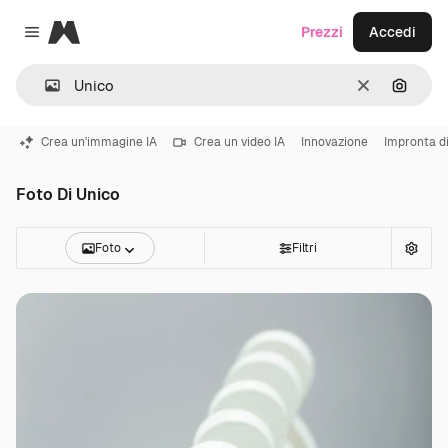
Magnific
Prezzi
Accedi
Close menu
Cancella
Cerca 
Crea un'immagine IA
Crea un video IA
Innovazione
Impronta di
Foto Di Unico
Foto
Filtri