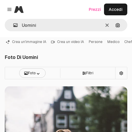
Magnific
Prezzi
Accedi
Close menu
Cancella
Cerca 
Crea un'immagine IA
Crea un video IA
Persone
Medico
Che
Foto Di Uomini
Foto
Filtri