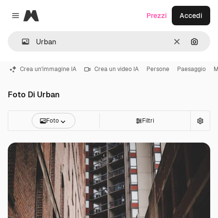
Magnific
Prezzi
Accedi
Close menu
Cancella
Cerca 
Crea un'immagine IA
Crea un video IA
Persone
Paesaggio
M
Foto Di Urban
Foto
Filtri