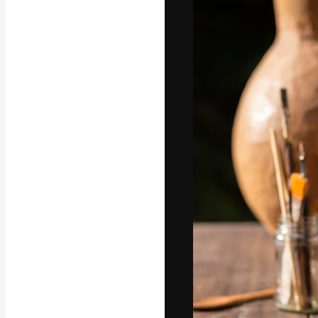
La piattaforma c
migliori lavori. 
creativi, impres
Italiano
Copyright © 2010