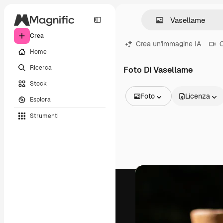
Crea
Crea un'immagine IA
C
Home
Ricerca
Foto Di Vasellame
Stock
Foto
Licenza
Esplora
Tutte le immagini
Strumenti
Vettori
Illustrazioni
Foto
PSD
Modelli
Mockup
Video
Clip video
Motion graphic
Modelli di video
Icone
Modelli 3D
Font