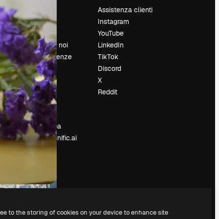
Prezzi
Assistenza clienti
Chi siamo
Instagram
Recensioni
YouTube
Lavora con noi
LinkedIn
Cerca tendenze
TikTok
Blog
Discord
Eventi
X
Slidesgo
Reddit
e
Vendi i tuoi
contenuti
Sala stampa
Cerchi magnific.ai
ree to the storing of cookies on your device to enhance site