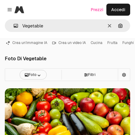
Magnific
Prezzi
Accedi
Close menu
Cancella
Cerca 
Crea un'immagine IA
Crea un video IA
Cucina
Frutta
Funghi
Foto Di Vegetable
Foto
Filtri