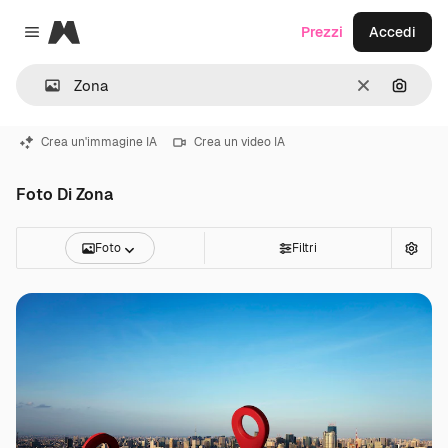
Magnific
Prezzi
Accedi
Close menu
Cancella
Cerca 
Crea un'immagine IA
Crea un video IA
Foto Di Zona
Foto
Filtri