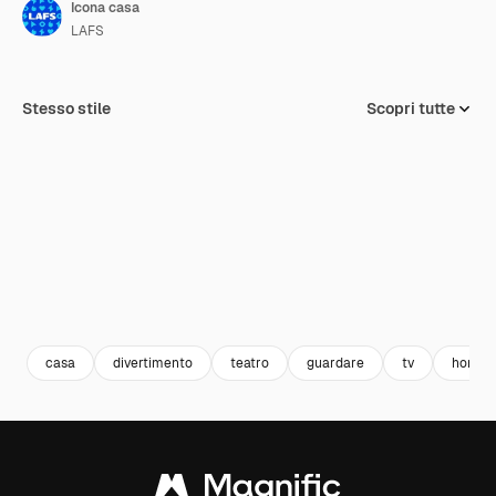
Icona casa
LAFS
Stesso stile
Scopri tutte
casa
divertimento
teatro
guardare
tv
home t